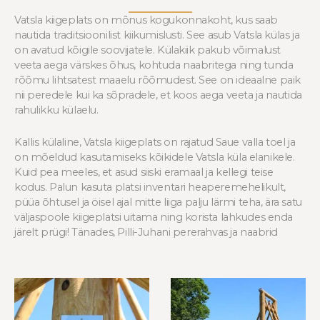
Vatsla kiigeplats on mõnus kogukonnakoht, kus saab
nautida traditsioonilist kiikumislusti. See asub Vatsla külas ja
on avatud kõigile soovijatele. Külakiik pakub võimalust
veeta aega värskes õhus, kohtuda naabritega ning tunda
rõõmu lihtsatest maaelu rõõmudest. See on ideaalne paik
nii peredele kui ka sõpradele, et koos aega veeta ja nautida
rahulikku külaelu.
Kallis külaline, Vatsla kiigeplats on rajatud Saue valla toel ja
on mõeldud kasutamiseks kõikidele Vatsla küla elanikele.
Kuid pea meeles, et asud siiski eramaal ja kellegi teise
kodus. Palun kasuta platsi inventari heaperemehelikult,
püüa õhtusel ja öisel ajal mitte liiga palju lärmi teha, ära satu
väljaspoole kiigeplatsi uitama ning korista lahkudes enda
järelt prügi! Tänades, Pilli-Juhani pererahvas ja naabrid