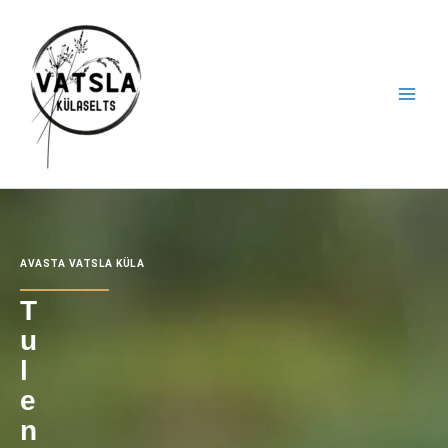
Skip
to
content
AVASTA VATSLA KÜLA
T
u
l
e
n