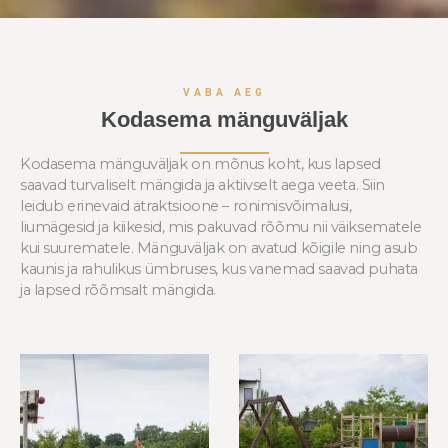
VABA AEG
Kodasema mänguväljak​
Kodasema mänguväljak on mõnus koht, kus lapsed
saavad turvaliselt mängida ja aktiivselt aega veeta. Siin
leidub erinevaid atraktsioone – ronimisvõimalusi,
liumägesid ja kiikesid, mis pakuvad rõõmu nii väiksematele
kui suurematele. Mänguväljak on avatud kõigile ning asub
kaunis ja rahulikus ümbruses, kus vanemad saavad puhata
ja lapsed rõõmsalt mängida.