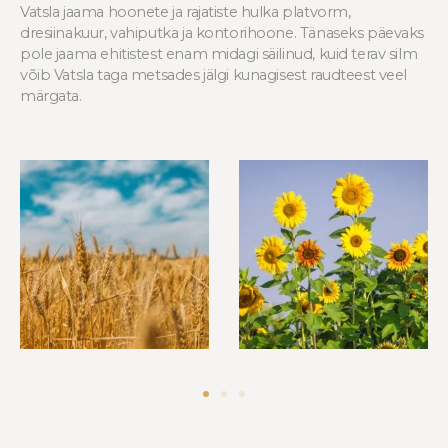
Vatsla jaama hoonete ja rajatiste hulka platvorm,
dresiinakuur, vahiputka ja kontorihoone. Tänaseks päevaks
pole jaama ehitistest enam midagi säilinud, kuid terav silm
võib Vatsla taga metsades jälgi kunagisest raudteest veel
märgata.