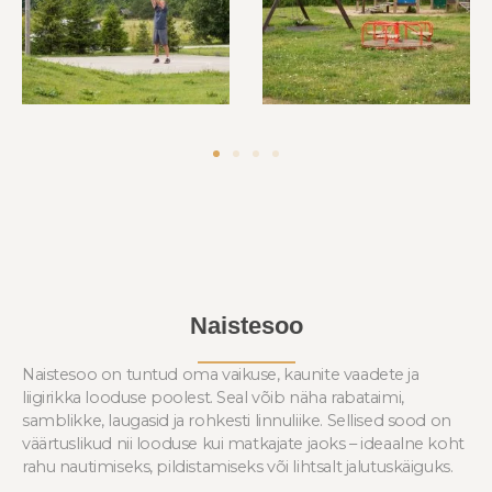
Naistesoo
Naistesoo on tuntud oma vaikuse, kaunite vaadete ja
liigirikka looduse poolest. Seal võib näha rabataimi,
samblikke, laugasid ja rohkesti linnuliike. Sellised sood on
väärtuslikud nii looduse kui matkajate jaoks – ideaalne koht
rahu nautimiseks, pildistamiseks või lihtsalt jalutuskäiguks.