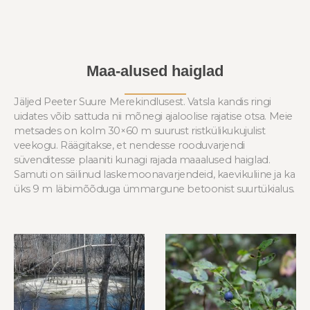
Maa-alused haiglad
Jäljed Peeter Suure Merekindlusest. Vatsla kandis ringi
uidates võib sattuda nii mõnegi ajaloolise rajatise otsa. Meie
metsades on kolm 30×60 m suurust ristkülikukujulist
veekogu. Räägitakse, et nendesse rooduvarjendi
süvenditesse plaaniti kunagi rajada maaalused haiglad.
Samuti on säilinud laskemoonavarjendeid, kaevikuliine ja ka
üks 9 m läbimõõduga ümmargune betoonist suurtükialus.