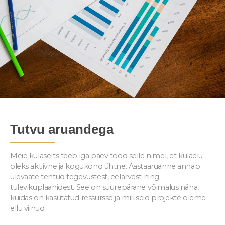
Tutvu aruandega
Meie külaselts teeb iga päev tööd selle nimel, et külaelu
oleks aktiivne ja kogukond ühtne. Aastaaruanne annab
ülevaate tehtud tegevustest, eelarvest ning
tulevikuplaanidest. See on suurepärane võimalus näha,
kuidas on kasutatud ressursse ja milliseid projekte oleme
ellu viinud.