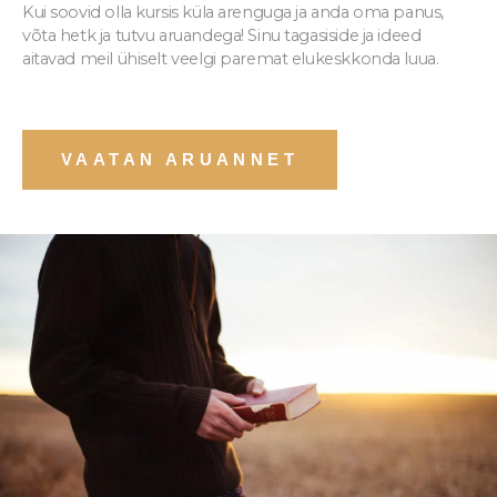
Kui soovid olla kursis küla arenguga ja anda oma panus,
võta hetk ja tutvu aruandega! Sinu tagasiside ja ideed
aitavad meil ühiselt veelgi paremat elukeskkonda luua.
VAATAN ARUANNET