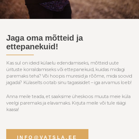
Jaga oma mõtteid ja
ettepanekuid!
Kas sul on ideid külaelu edendamiseks, mõtteid uute
ürituste korraldamiseks või ettepanekuid, kuidas midagi
paremaks teha? Või hoopis muresid ja rõõme, mida soovid
jagada? Külaselts ootab sinu tagasisidet – iga arvamus loeb!
Anna meile teada, et saaksime üheskoos muuta meie küla
veelgi paremaks ja elavamaks. Kirjuta meile või tule räägi
kaasa!
INFO@VATSLA.EE