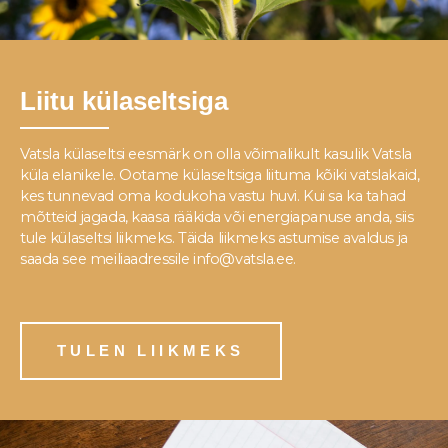
Liitu külaseltsiga
Vatsla külaseltsi eesmärk on olla võimalikult kasulik Vatsla
küla elanikele. Ootame külaseltsiga liituma kõiki vatslakaid,
kes tunnevad oma kodukoha vastu huvi. Kui sa ka tahad
mõtteid jagada, kaasa rääkida või energiapanuse anda, siis
tule külaseltsi liikmeks. Täida liikmeks astumise avaldus ja
saada see meiliaadressile info@vatsla.ee.
TULEN LIIKMEKS