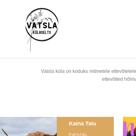
Skip
to
content
Vatsla küla on koduks mitmetele ettevõtetele
ettevõtted hõlm
Kaina Talu
Kaina talu