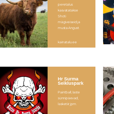
peretalus
kasvatatakse
Shoti
mägiveiseid ja
musta Angust.
kainatalu.ee
Hr Surma
Seikluspark
Paintball, laste
sünnipäevad,
lasketiir jpm.