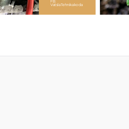
FB:
VatslaTehnikakoda