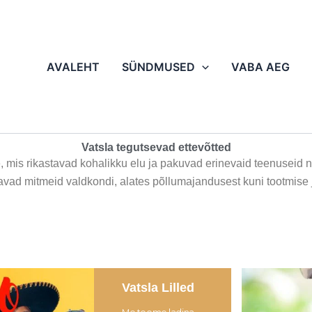
AVALEHT
SÜNDMUSED
VABA AEG
Vatsla tegutsevad ettevõtted
, mis rikastavad kohalikku elu ja pakuvad erinevaid teenuseid nii
avad mitmeid valdkondi, alates põllumajandusest kuni tootmise 
Vatsla Lilled