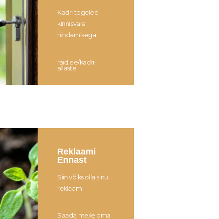
Kadri tegeleb
kinnisvara
hindamisega.
raid.ee/kadri-
allaste​
Reklaami
Ennast
Siin võiks olla sinu
reklaam
Saada meile oma