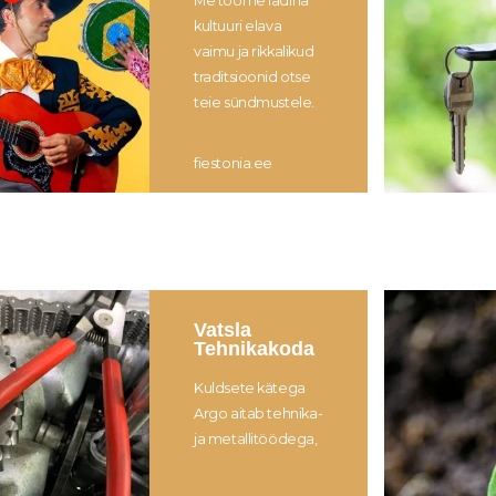
Me toome ladina
kultuuri elava
vaimu ja rikkalikud
traditsioonid otse
teie sündmustele.
fiestonia.ee
Vatsla
Tehnikakoda
Kuldsete kätega
Argo aitab tehnika-
ja metallitöödega,