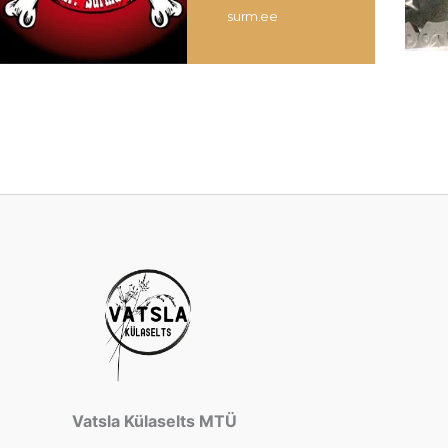
surm.ee
Vatsla Külaselts MTÜ